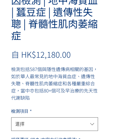
| 蠶豆症 | 遺傳性失
聰 | 脊髓性肌肉萎縮
症
促
自
HK$12,180.00
銷
檢測包括587個與隱性遺傳病相關的基因，
價
如於華人最常見的地中海貧血症、遺傳性
格
失聰、脊髓性肌肉萎縮症和各種嚴重綜合
症，當中亦包括80+個可及早治療的先天性
代謝缺陷
檢測項目
*
到網誌了解更多
選擇