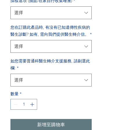
採樣選項 (抽血/在家自行收集唾液)
*
選擇
您在訂購此產品時, 有沒有已知遺傳性疾病的
醫生診斷? 如有, 需向我們提供醫生轉介信。
*
選擇
如您需要普通科醫生轉介支援服務, 請剔選此
欄:
*
選擇
數量
*
新增至購物車