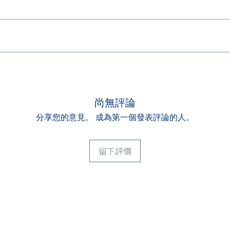
專員
個工作天內以順豐快遞寄出至您登記的地址。
夠的唾液，以確保樣本質量合符可檢測標準。
樣本質量合符可檢測樣本標準後，您將會收到電郵通知並可以在此網上平
：
尚無評論
心分店及時段，我們會依照您選擇的分店及時段為您進行預約，如預約成
分享您的意見。 成為第一個發表評論的人。
安排預計其他分店或時段。
。報告一般以電子方式在此網上平台發放，您可以登入查看及下載。如有
文件正本到達香港體檢中心分店登記，職員便會為您安排抽血服務。
分店為您收取血液樣本並運抵我們的實驗室，您無需及請勿自行將血液樣
留下評價
本質量合符可檢測樣本標準後，您將會收到電郵通知並可以在此網上平台