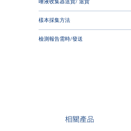
唾液收集器送貨/ 退貨
詳細基因與相應疾病列表請聯絡我們的客戶服服
在系統確認您的訂單後，唾液收集器將會在兩至三
樣本採集方法
如您選擇在家自行收集唾液：
檢測報告需時/發送
您將會收到唾液收集器，請按收集器的指示收集足
詳情請看唾液採樣步驟及注意事項。
當我們的實驗室收到您的唾液或血液樣本並確認
如您選擇於香港體檢中心進行抽血並提交血液樣本
測標準起計。
在確立訂單時系統會提供可預約抽血的香港體檢中
此項檢測預計報告時間：４個工作週
法進行預約，我們的客戶服務專員將會致電予您以
當您的檢測報告準備好後，您將會收到電郵通知
於已確認預約抽血的日子當日，帶同您的身份證明
專員聯絡。
完成抽血後，我們的工作人員將會在香港體檢中心
當我們的實驗室收到您的唾液或血液樣本並確認樣
相關產品