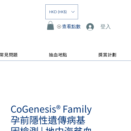
HKD (HK$)
登入
查看點數
常見問題
抽血地點
獎賞計劃
CoGenesis® Family
孕前隱性遺傳病基
因檢測 | 地中海貧血