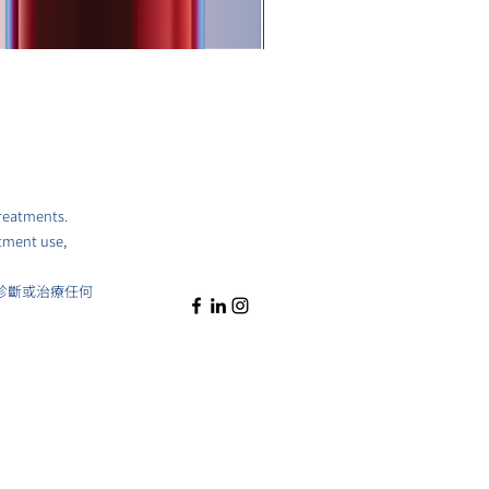
PrecivityAD2™ 檢測 | 阿
價格
HK$16,000.00
treatments.
atment use,
診斷或治療任何