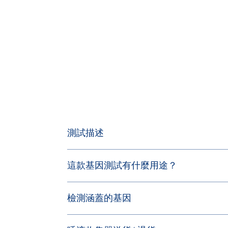
測試描述
只需要收到我們的唾液採集管後，按照用戶使用說
這款基因測試有什麼用途？
您將會在科德施基因網站大約四星期內收到檢測結
協助產前檢查和產後照顧寶寶的計劃
檢測涵蓋的基因
協助試管嬰兒和胚胎著床前基因診斷
考慮是否需要輔助生殖技術