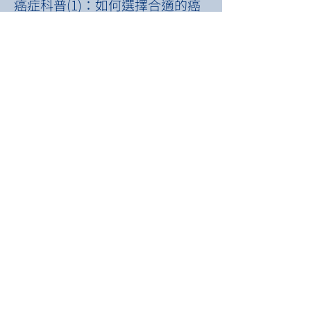
癌症科普(1)：如何選擇合適的癌
症基因檢測引導治療？
2023年8月23日
記憶力退化：額顳葉失智症與阿
茲海默症
2023年8月16日
癌症基因檢測
2023年3月1日