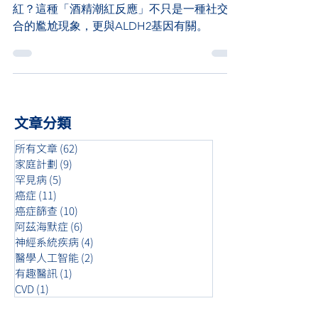
您喝啤酒時是否曾感覺臉頰像鞭炮一樣瞬間漲
紅？這種「酒精潮紅反應」不只是一種社交場
合的尷尬現象，更與ALDH2基因有關。
文章分類
所有文章
(62)
62 篇文章
家庭計劃
(9)
9 篇文章
罕見病
(5)
5 篇文章
癌症
(11)
11 篇文章
癌症篩查
(10)
10 篇文章
阿茲海默症
(6)
6 篇文章
神經系統疾病
(4)
4 篇文章
醫學人工智能
(2)
2 篇文章
有趣醫訊
(1)
1 篇文章
CVD
(1)
1 篇文章