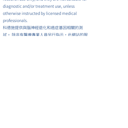
diagnostic and/or treatment use, unless
otherwise instructed by licensed medical
professionals.
科德施提供與腦神經退化和癌症基因相關的測
試。 除非有醫療專業人員另行指示，此網站的服
務只供研究用途，並不供作診斷或治療任何疾病
之用。
隱私政策
​使用條款
聯絡我們
網絡
醫生
support@codexgenetics.com
辦公時間:
星期一至星期五 10:00 – 18:00
星期六、日及公眾假期 休息