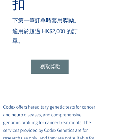
扣
下第一筆訂單時套用獎勵。
適用於超過 HK$2,000 的訂
單。
獲取獎勵
Codex offers hereditary genetic tests for cancer
and neuro diseases, and comprehensive
genomic profiling for cancer treatments. The
services provided by Codex Genetics are for
research use only, and they are not suitable for